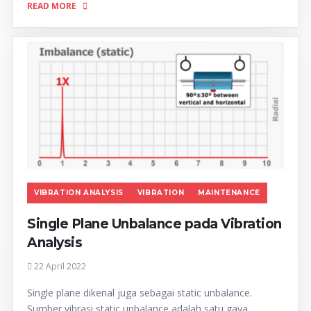
READ MORE
VIBRATION ANALYSIS
VIBRATION
MAINTENANCE
Single Plane Unbalance pada Vibration
Analysis
22 April 2022
Single plane dikenal juga sebagai static unbalance.
Sumber vibrasi static unbalance adalah satu gaya