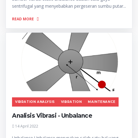
sentrifugal yang menyebabkan pergeseran sumbu putar...
READ MORE
VIBRATION ANALYSIS
VIBRATION
MAINTENANCE
Analisis Vibrasi - Unbalance
14 April 2022
Unbalance Unbalance merupakan salah satu hal yang