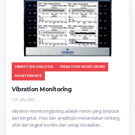
VIBRATION ANALYSIS
VIBRATION MONITORING
MAINTENANCE
Vibration Monitoring
01 July 2022
Vibration Monitoring&nbsp;adalah mesin yang berputar
dan bergetar. Pola dan amplitudo menandakan tentang
sifat dan tingkat kondisi dari setiap kesalahan...