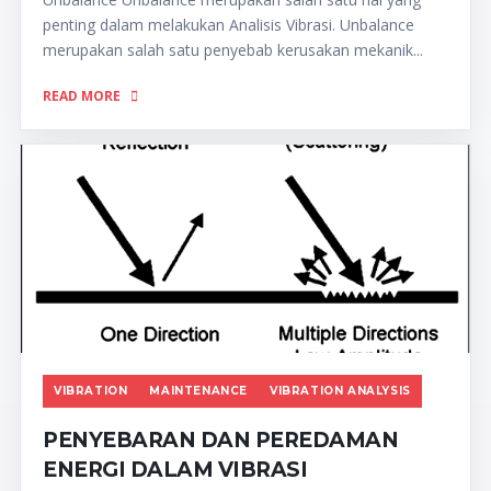
penting dalam melakukan Analisis Vibrasi. Unbalance
merupakan salah satu penyebab kerusakan mekanik...
READ MORE
VIBRATION
MAINTENANCE
VIBRATION ANALYSIS
PENYEBARAN DAN PEREDAMAN
ENERGI DALAM VIBRASI