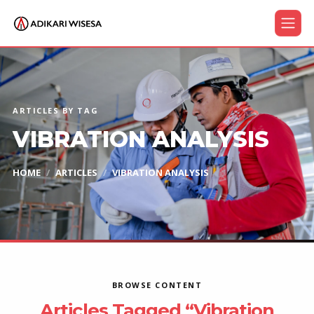
ARTICLES BY TAG
VIBRATION ANALYSIS
HOME
ARTICLES
VIBRATION ANALYSIS
BROWSE CONTENT
Articles Tagged “Vibration