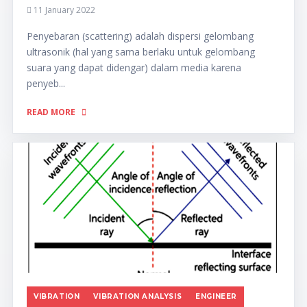
11 January 2022
Penyebaran (scattering) adalah dispersi gelombang
ultrasonik (hal yang sama berlaku untuk gelombang
suara yang dapat didengar) dalam media karena
penyeb...
READ MORE
VIBRATION
VIBRATION ANALYSIS
ENGINEER