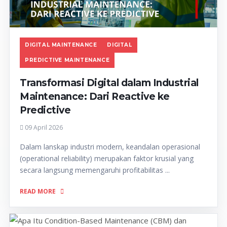
DIGITAL MAINTENANCE
DIGITAL
PREDICTIVE MAINTENANCE
Transformasi Digital dalam Industrial
Maintenance: Dari Reactive ke
Predictive
09 April 2026
Dalam lanskap industri modern, keandalan operasional
(operational reliability) merupakan faktor krusial yang
secara langsung memengaruhi profitabilitas ...
READ MORE