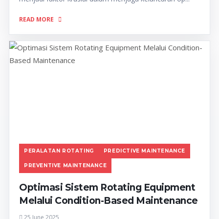
READ MORE
PERALATAN ROTATING
PREDICTIVE MAINTENANCE
PREVENTIVE MAINTENANCE
Optimasi Sistem Rotating Equipment
Melalui Condition-Based Maintenance
25 June 2025