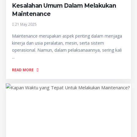
Kesalahan Umum Dalam Melakukan
Maintenance
21 May 2025
Maintenance merupakan aspek penting dalam menjaga
kinerja dan usia peralatan, mesin, serta sistem
operasional. Namun, dalam pelaksanaannya, sering kali
...
READ MORE